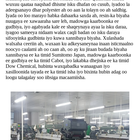
wuxuu qaataa naqshad dhisme isku dhafan oo cusub, iyadoo la
adeegsanayo dhar polyester ah oo aan la tolayn oo ah saldhig.
Iyada oo loo marayo habka dahaarka saxda ah, resin-ka biyaha
nuugaya ee xawaaraha sare leh, madowga kaarboonka ee
gudbiya, iyo agabyada kale ee shaqeynaya ayaa la isku daraa,
iyagoo sameeya nidaam walax caqli badan oo isku daraya
sifooyinka gudbinta iyo kuwa xannibaya biyaha. Xulashada
walxaha ceeriin ah, waxaan ku adkeysaneynaa inaan isticmaalno
noocyo caalami ah oo caan ah, oo ay ku jiraan budada biyaha
xannibaysa ee ka timid Sumitomo Japan, madowga kaarboonka
ee gudbiya ee ka timid Cabot, iyo lakabka dhejiska ee ka timid
Dow Chemical, hubinta waxqabadka wanaagsan iyo
xasilloonida tayada ee ka timid isha iyo bixinta hubin adag oo
loogu talagalay soo iibsiga macaamiisha.