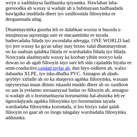
weyn u xaddidaysa faafitaanka qoyaanka. Hawlahan laba-
geesoodka ah waxay si wadajir ah u hubinayaan badbaadada
hawlgalka muddada dheer iyo xasilloonida fiilooyinka ee
deegaannada adag.
Dhammaystirka guusha leh ee dalabkan wuxuu si buuxda u
muujinayaa aqoonsiga sare ee macaamiisha ee tayada
badeecadaha fiilada iyo awoodaha adeegga. ONE WORLD had
iyo jeer waxay ka go'an tahay inay bixiso xalal dhammaystiran
oo ku saabsan qalabka fiilada ee warshadaha fiilada iyo fiilada.
Noocyada alaabtayadu waxay ka kooban yihiin noocyo kala
duwan oo ah agab fiilooyin tayo sare leh sida cajaladda biyaha ee
semi-conductive,
cajalad mylar ah
, dun biyo-xidheen ah, walxo
dahaarka XLPE, iyo isku-dhafka PVC. Annagoo ah alaab-
qeybiye xirfadle ah oo ka shaqeeya agabka fiilooyinka, waxaan
rajeyneynaa inaan dhisno iskaashi muddo dheer ah oo xasilloon
oo aan la yeelanno soosaarayaal badan oo fiilooyin ah, annagoo
si wadajir ah u horumarinayna horumarinta hal-abuurka leh ee
tignoolajiyada agabka fiilooyinka iyo horumarinta tayada
warshadaha fiilooyinka korontada, si loo bixiyo xalal qalab
fiilooyin oo gaar ah oo loogu talagalay warshadaha fiilooyinka
adduunka.