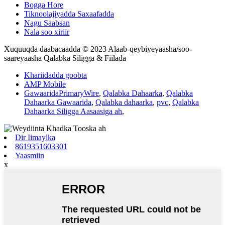
Bogga Hore
Tiknoolajiyadda Saxaafadda
Nagu Saabsan
Nala soo xiriir
Xuquuqda daabacaadda © 2023 Alaab-qeybiyeyaasha/soo-
saareyaasha Qalabka Siligga & Fiilada
Khariidadda goobta
AMP Mobile
GawaaridaPrimaryWire
,
Qalabka Dahaarka
,
Qalabka
Dahaarka Gawaarida
,
Qalabka dahaarka
,
pvc
,
Qalabka
Dahaarka Siligga Aasaasiga ah
,
Dir Iimaylka
8619351603301
Yaasmiin
x