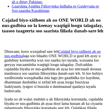
ah u dirtay Pakistan.
Gaarsiinta Agabka Fiilooyinka Indhaha ee Guuleysata ee
Soo-saaraha Kazakhstan
Cajalad biyo-xidheen ah oo ONE WORLD ah oo
nus-gudbisa oo la keenay waqtigii loogu talagalay,
taasoo taageerta soo saarista fiilada danab-sare leh
Dhawaan, koox waxqabad sare leh
Cajalad biyo-xidheen ah oo
nus-gudbisa
laga soo bilaabo ONE WORLD si guul leh ayay u
gudubtay kormeerka wax soo saarka iyo tayada, waxaana loo
geeyay macaamiisha waqtigii loogu talagalay. Dufcaddan
cajaladda biyaha ee nus-gudbinta ah ayaa loo isticmaali doonaa
mashruuca soo saarista fiilooyinka danab-sare leh. Si loo hubiyo
xasilloonida waxqabadka inta lagu jiro gaadiidka iyo kaydinta,
dhammaan duubabka si xirfad leh ayaa loogu buuxiyaa
faakiyuum, iyagoo si buuxda u dammaanad qaadaya tayada
badeecada.
Iyada oo ah walax muhiim u ah fiilooyinka korontada, cajaladda
biyaha ee nus-gudbinta ah ayaa door lama huraan ah ka ciyaarta
nidaamyada fiilooyinka korontada sare leh. Qalabkan fiilada