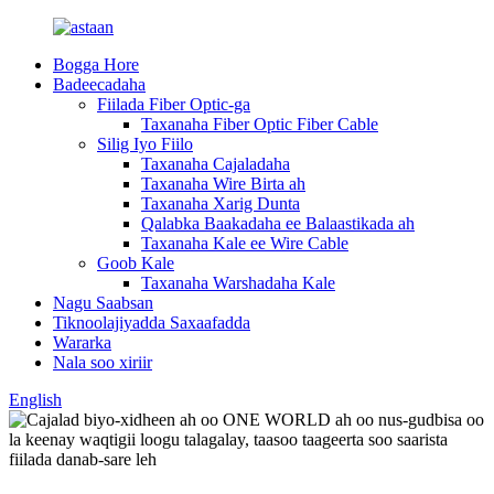
Bogga Hore
Badeecadaha
Fiilada Fiber Optic-ga
Taxanaha Fiber Optic Fiber Cable
Silig Iyo Fiilo
Taxanaha Cajaladaha
Taxanaha Wire Birta ah
Taxanaha Xarig Dunta
Qalabka Baakadaha ee Balaastikada ah
Taxanaha Kale ee Wire Cable
Goob Kale
Taxanaha Warshadaha Kale
Nagu Saabsan
Tiknoolajiyadda Saxaafadda
Wararka
Nala soo xiriir
English