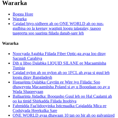
Wararka
Bogga Hore
Wararka
Cajalad biyo-xidheen ah oo ONE WORLD ah oo nus-
gudbisa oo la keenay waqtigii loogu talagalay, taasoo
taageerta soo saarista fiilada danab-sare leh
Wararka
Noocyada Agabka Fiilada Fiber Optic-ga ayaa loo diray
Sacuudi Carabiya
Dib u Iibso Dalabka LIQUID SILANE ee Macaamiisha
Tunisia
Cajalad nylon ah oo nylon ah oo 1FCL ah ayaa si guul leh
loogu diray Bangladesh
Hagaajinta Qalabka Cayriin ee Wire iyo Fiilada: Soo
dhaweynta Macaamiisha Poland si ay u Booqdaan oo ay u
Wada Shaqeeyaan
Ballaarinta Jiidadka: Booqasho Guul leh oo Hal Caalami ah
oo ka timid Shirkadda Fiilada Itoobiya
Fahmidda Faa'iidooyinka Isticmaalka Cajaladda Mica ee
Codsiyada Heerkulka Sare
ONE WORLD ayaa dhawaan 10 tan oo bir ah oo galvanized