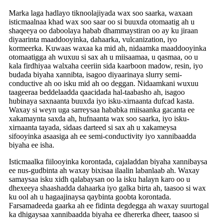
Marka laga hadlayo tiknoolajiyada wax soo saarka, waxaan
isticmaalnaa khad wax soo saar oo si buuxda otomaatig ah u
shaqeeya oo daboolaya habab dhammaystiran oo ay ku jiraan
diyaarinta maaddooyinka, dahaarka, vulcanization, iyo
kormeerka. Kuwaas waxaa ka mid ah, nidaamka maaddooyinka
otomaatigga ah wuxuu si sax ah u miisaamaa, u qasmaa, oo u
kala firdhiyaa walxaha ceeriin sida kaarboon madow, resin, iyo
budada biyaha xannibta, isagoo diyaarinaya slurry semi-
conductive ah oo isku mid ah oo deggan. Nidaamkani wuxuu
taageeraa beddelaadda qaacidada hal-taabasho ah, isagoo
hubinaya saxnaanta buuxda iyo isku-xirnaanta dufcad kasta.
Waxay si weyn uga sarreysaa hababka miisaanka gacanta ee
xakamaynta saxda ah, hufnaanta wax soo saarka, iyo isku-
xirnaanta tayada, sidaas darteed si sax ah u xakameysa
sifooyinka asaasiga ah ee semi-conductivity iyo xannibaadda
biyaha ee isha.
Isticmaalka fiilooyinka korontada, cajaladdan biyaha xannibaysa
ee nus-gudbinta ah waxay bixisaa ilaalin labanlaab ah. Waxay
samaysaa isku xidh qalabaysan oo la isku halayn karo oo u
dhexeeya shaashadda dahaarka iyo galka birta ah, taasoo si wax
ku ool ah u hagaajinaysa qaybinta goobta korontada.
Farsamadeeda gaarka ah ee fidinta degdegga ah waxay suurtogal
ka dhigaysaa xannibaadda biyaha ee dhererka dheer, taasoo si