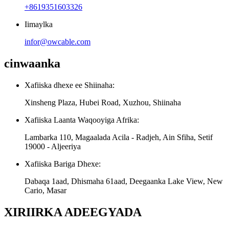
+8619351603326
Iimaylka
infor@owcable.com
cinwaanka
Xafiiska dhexe ee Shiinaha:
Xinsheng Plaza, Hubei Road, Xuzhou, Shiinaha
Xafiiska Laanta Waqooyiga Afrika:
Lambarka 110, Magaalada Acila - Radjeh, Ain Sfiha, Setif
19000 - Aljeeriya
Xafiiska Bariga Dhexe:
Dabaqa 1aad, Dhismaha 61aad, Deegaanka Lake View, New
Cario, Masar
XIRIIRKA ADEEGYADA