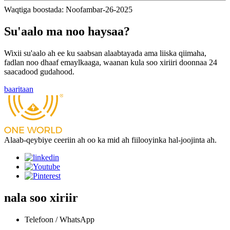
Waqtiga boostada: Noofambar-26-2025
Su'aalo ma noo haysaa?
Wixii su'aalo ah ee ku saabsan alaabtayada ama liiska qiimaha,
fadlan noo dhaaf emaylkaaga, waanan kula soo xiriiri doonnaa 24
saacadood gudahood.
baaritaan
Alaab-qeybiye ceeriin ah oo ka mid ah fiilooyinka hal-joojinta ah.
nala soo xiriir
Telefoon / WhatsApp