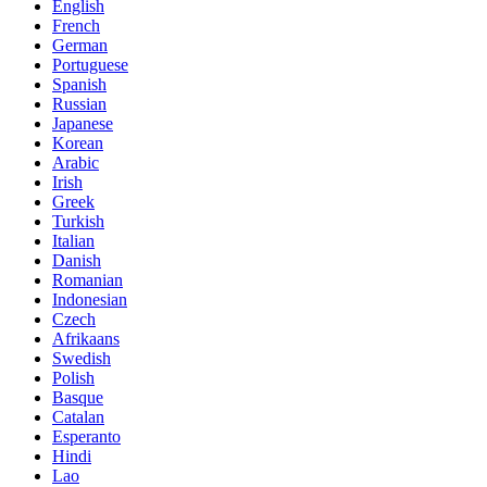
English
French
German
Portuguese
Spanish
Russian
Japanese
Korean
Arabic
Irish
Greek
Turkish
Italian
Danish
Romanian
Indonesian
Czech
Afrikaans
Swedish
Polish
Basque
Catalan
Esperanto
Hindi
Lao